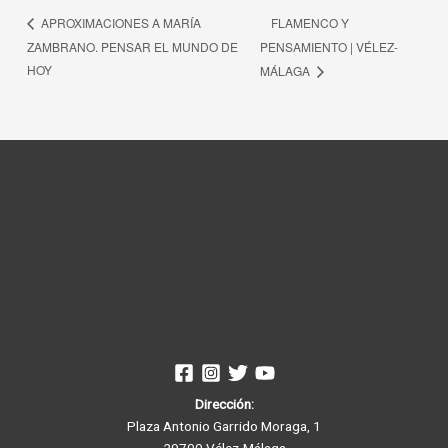
FLAMENCO Y
APROXIMACIONES A MARÍA
ZAMBRANO. PENSAR EL MUNDO DE
PENSAMIENTO | VÉLEZ-
HOY
MÁLAGA
Dirección:
Plaza Antonio Garrido Moraga, 1
29700 Vélez-Málaga