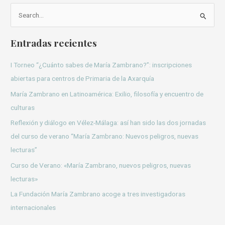
B
u
Entradas recientes
s
c
I Torneo “¿Cuánto sabes de María Zambrano?”: inscripciones
a
abiertas para centros de Primaria de la Axarquía
r
María Zambrano en Latinoamérica: Exilio, filosofía y encuentro de
p
culturas
o
Reflexión y diálogo en Vélez-Málaga: así han sido las dos jornadas
r
del curso de verano “María Zambrano: Nuevos peligros, nuevas
:
lecturas”
Curso de Verano: «María Zambrano, nuevos peligros, nuevas
lecturas»
La Fundación María Zambrano acoge a tres investigadoras
internacionales