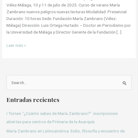
Vélez-Málaga, 10 y 11 de julio de 2025. Curso de verano María
Zambrano nuevos peligros nuevas lecturas Modalidad: Presencial
Duración: 10 horas Sede: Fundación María Zambrano (Vélez-
Málaga) Dirección: Luis Ortega Hurtado – Doctor en Periodismo por
la Universidad de Málaga y Director Gerente de la Fundación […]
Leer más »
B
u
Entradas recientes
s
c
I Torneo “¿Cuánto sabes de María Zambrano?”: inscripciones
a
abiertas para centros de Primaria de la Axarquía
r
María Zambrano en Latinoamérica: Exilio, filosofía y encuentro de
p