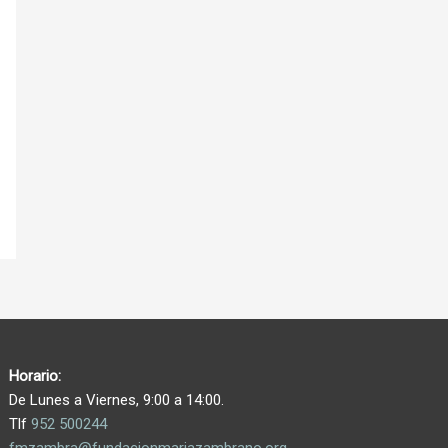
Horario:
De Lunes a Viernes, 9:00 a 14:00.
Tlf
952 500244
fmzambra@fundacionmariazambrano.org