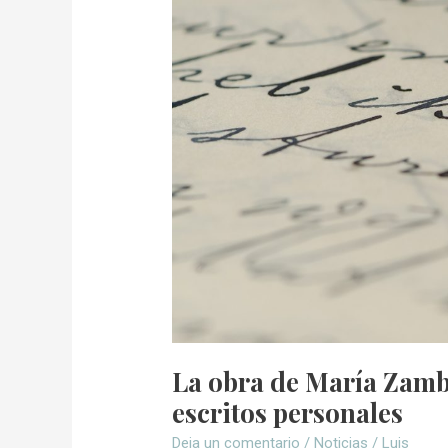
María
Zambrano
a
través
de
sus
cartas
y
escritos
personales
La obra de María Zambr
escritos personales
Deja un comentario
/
Noticias
/
Luis