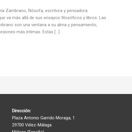
a Zambrano, filósofa, escritora y pensadora
ue va más allá de sus ensayos filosóficos y libros. Las
ambrano son una ventana a su alma y pensamiento,
exiones más íntimas. Estas […]
Dirección:
Plaza Antonio Garrido Moraga, 1
29700 Vélez-Málaga
Málaga (España)