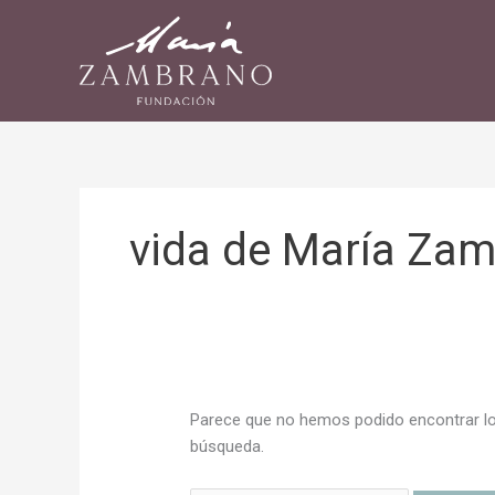
Ir
Buscar
al
por:
contenido
vida de María Za
Parece que no hemos podido encontrar lo
búsqueda.