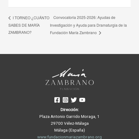
Convocatoria 2025-2026: Ayudas de
I TORNEO ¿CUÁNTO
SABES DE MARÍA
Investigación y Ayuda para Dramaturgia de la
ZAMBRANO?
Fundación María Zambrano
Dirección:
Plaza Antonio Garrido Moraga, 1
29700 Vélez-Málaga
Málaga (España)
www.fundacionmariazambrano.org