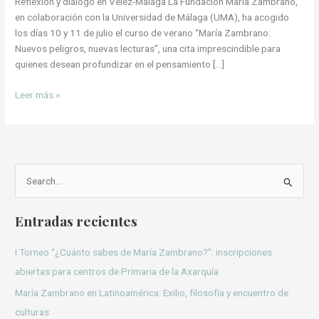
Reflexión y diálogo en Vélez-Málaga La Fundación María Zambrano,
en colaboración con la Universidad de Málaga (UMA), ha acogido
los días 10 y 11 de julio el curso de verano “María Zambrano:
Nuevos peligros, nuevas lecturas”, una cita imprescindible para
quienes desean profundizar en el pensamiento […]
Leer más »
B
u
Entradas recientes
s
c
I Torneo “¿Cuánto sabes de María Zambrano?”: inscripciones
a
abiertas para centros de Primaria de la Axarquía
r
María Zambrano en Latinoamérica: Exilio, filosofía y encuentro de
p
culturas
o