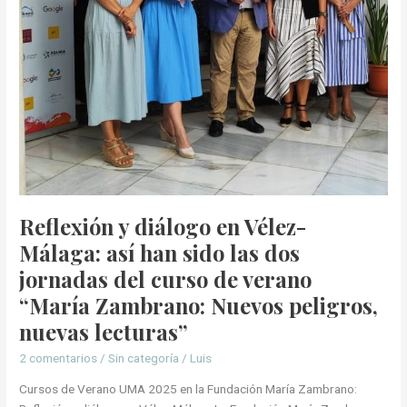
las
dos
jornadas
del
curso
de
verano
“María
Zambrano:
Nuevos
peligros,
Reflexión y diálogo en Vélez-
nuevas
Málaga: así han sido las dos
lecturas”
jornadas del curso de verano
“María Zambrano: Nuevos peligros,
nuevas lecturas”
2 comentarios
/
Sin categoría
/
Luis
Cursos de Verano UMA 2025 en la Fundación María Zambrano: