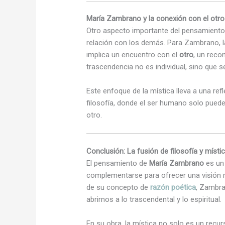
María Zambrano y la conexión con el otro 
Otro aspecto importante del pensamient
relación con los demás. Para Zambrano, la
implica un encuentro con el
otro
, un reco
trascendencia no es individual, sino que s
Este enfoque de la mística lleva a una ref
filosofía, donde el ser humano solo pued
otro.
Conclusión: La fusión de filosofía y míst
El pensamiento de
María Zambrano
es un
complementarse para ofrecer una visión m
de su concepto de
razón poética
, Zambran
abrirnos a lo trascendental y lo espiritual.
En su obra, la mística no solo es un recur