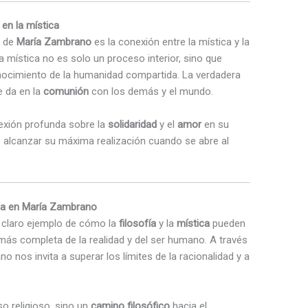
en la mística
o de
María Zambrano
es la conexión entre la mística y la
 mística no es solo un proceso interior, sino que
nocimiento de la humanidad compartida. La verdadera
e da en la
comunión
con los demás y el mundo.
lexión profunda sobre la
solidaridad
y el
amor
en su
e alcanzar su máxima realización cuando se abre al
ica en María Zambrano
 claro ejemplo de cómo la
filosofía
y la
mística
pueden
ás completa de la realidad y del ser humano. A través
o nos invita a superar los límites de la racionalidad y a
so religioso, sino un
camino filosófico
hacia el