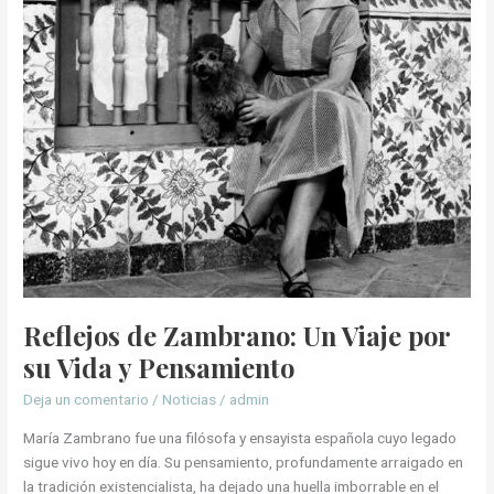
su
Vida
y
Pensamiento
Reflejos de Zambrano: Un Viaje por
su Vida y Pensamiento
Deja un comentario
/
Noticias
/
admin
María Zambrano fue una filósofa y ensayista española cuyo legado
sigue vivo hoy en día. Su pensamiento, profundamente arraigado en
la tradición existencialista, ha dejado una huella imborrable en el