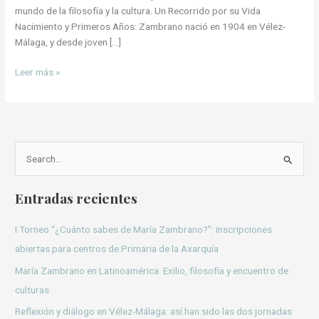
mundo de la filosofía y la cultura. Un Recorrido por su Vida
Nacimiento y Primeros Años: Zambrano nació en 1904 en Vélez-
Málaga, y desde joven […]
Leer más »
B
u
Entradas recientes
s
c
I Torneo “¿Cuánto sabes de María Zambrano?”: inscripciones
a
abiertas para centros de Primaria de la Axarquía
r
María Zambrano en Latinoamérica: Exilio, filosofía y encuentro de
p
culturas
o
Reflexión y diálogo en Vélez-Málaga: así han sido las dos jornadas
r