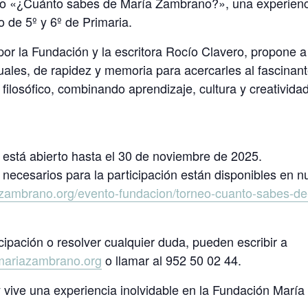
rneo «¿Cuánto sabes de María Zambrano?», una experienci
 de 5º y 6º de Primaria.
por la Fundación y la escritora Rocío Clavero, propone a 
suales, de rapidez y memoria para acercarles al fascina
ilosófico, combinando aprendizaje, cultura y creativid
n está abierto hasta el 30 de noviembre de 2025.
necesarios para la participación están disponibles en n
iazambrano.org/evento-fundacion/torneo-cuanto-sabes-d
icipación o resolver cualquier duda, pueden escribir a
mariazambrano.org
o llamar al 952 50 02 44.
y vive una experiencia inolvidable en la Fundación Marí